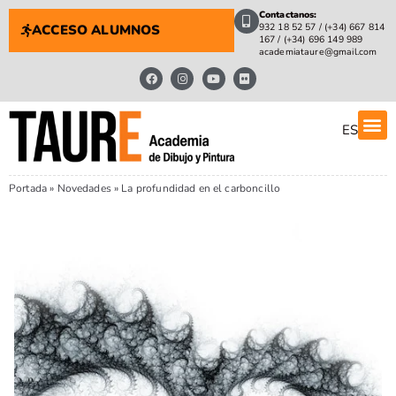
Contactanos:
932 18 52 57 / (+34) 667 814
ACCESO ALUMNOS
167 / (+34) 696 149 989
academiataure@gmail.com
ES
Portada
»
Novedades
»
La profundidad en el carboncillo