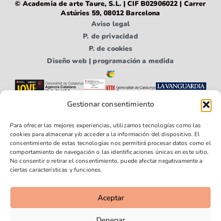
© Academia de arte Taure, S.L. | CIF B02906022 | Carrer
Astúries 59, 08012 Barcelona
Aviso legal
P. de privacidad
P. de cookies
Diseño web | programación a medida
Gestionar consentimiento
Para ofrecer las mejores experiencias, utilizamos tecnologías como las
cookies para almacenar y/o acceder a la información del dispositivo. El
consentimiento de estas tecnologías nos permitirá procesar datos como el
comportamiento de navegación o las identificaciones únicas en este sitio.
No consentir o retirar el consentimiento, puede afectar negativamente a
Síguenos
Síguenos
Síguenos
ciertas características y funciones.
en
en
en
Faceboo
Youtube
Instagra
Aceptar
k
m
Denegar