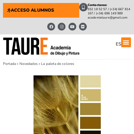
Contactanos:
932 18 52 57 / (+34) 667 814
ACCESO ALUMNOS
167 / (+34) 696 149 989
academiataure@gmail.com
ES
Portada
»
Novedades
»
La paleta de colores