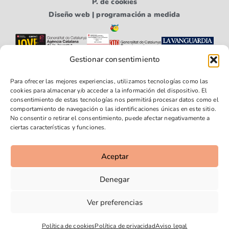
P. de cookies
Diseño web | programación a medida
Gestionar consentimiento
Para ofrecer las mejores experiencias, utilizamos tecnologías como las
cookies para almacenar y/o acceder a la información del dispositivo. El
consentimiento de estas tecnologías nos permitirá procesar datos como el
comportamiento de navegación o las identificaciones únicas en este sitio.
No consentir o retirar el consentimiento, puede afectar negativamente a
Síguenos
Síguenos
Síguenos
ciertas características y funciones.
en
en
en
Faceboo
Youtube
Instagra
Aceptar
k
m
Denegar
Ver preferencias
Política de cookies
Política de privacidad
Aviso legal