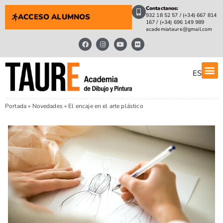
Contactanos:
932 18 52 57 / (+34) 667 814
ACCESO ALUMNOS
167 / (+34) 696 149 989
academiataure@gmail.com
ES
Portada
»
Novedades
»
El encaje en el arte plástico