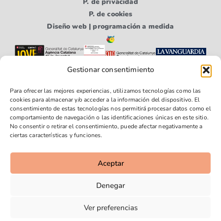
P. de privacidad
P. de cookies
Diseño web | programación a medida
Gestionar consentimiento
Para ofrecer las mejores experiencias, utilizamos tecnologías como las
cookies para almacenar y/o acceder a la información del dispositivo. El
consentimiento de estas tecnologías nos permitirá procesar datos como el
comportamiento de navegación o las identificaciones únicas en este sitio.
No consentir o retirar el consentimiento, puede afectar negativamente a
Síguenos
Síguenos
Síguenos
ciertas características y funciones.
en
en
en
Faceboo
Youtube
Instagra
Aceptar
k
m
Denegar
Ver preferencias