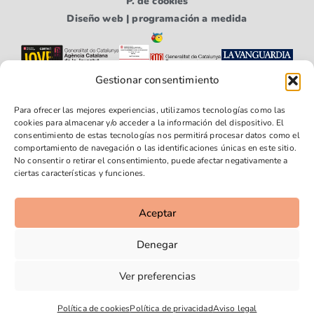
P. de cookies
Diseño web | programación a medida
Gestionar consentimiento
Para ofrecer las mejores experiencias, utilizamos tecnologías como las
cookies para almacenar y/o acceder a la información del dispositivo. El
consentimiento de estas tecnologías nos permitirá procesar datos como el
comportamiento de navegación o las identificaciones únicas en este sitio.
No consentir o retirar el consentimiento, puede afectar negativamente a
Síguenos
Síguenos
Síguenos
ciertas características y funciones.
en
en
en
Faceboo
Youtube
Instagra
Aceptar
k
m
Denegar
Ver preferencias
Política de cookies
Política de privacidad
Aviso legal