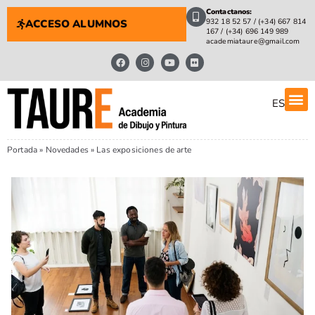
Contactanos:
932 18 52 57 / (+34) 667 814
ACCESO ALUMNOS
167 / (+34) 696 149 989
academiataure@gmail.com
ES
Portada
»
Novedades
»
Las exposiciones de arte