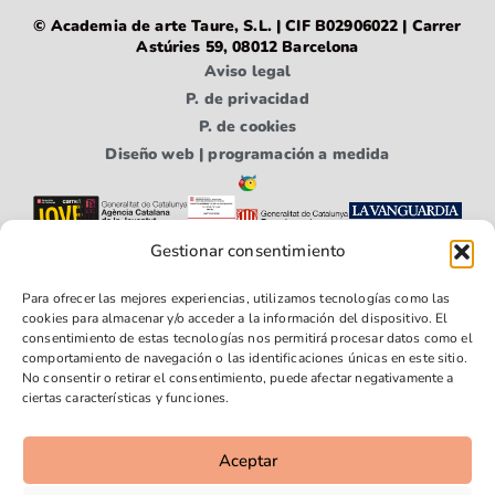
© Academia de arte Taure, S.L. | CIF B02906022 | Carrer
Astúries 59, 08012 Barcelona
Aviso legal
P. de privacidad
P. de cookies
Diseño web | programación a medida
Gestionar consentimiento
Para ofrecer las mejores experiencias, utilizamos tecnologías como las
cookies para almacenar y/o acceder a la información del dispositivo. El
consentimiento de estas tecnologías nos permitirá procesar datos como el
comportamiento de navegación o las identificaciones únicas en este sitio.
No consentir o retirar el consentimiento, puede afectar negativamente a
Síguenos
Síguenos
Síguenos
ciertas características y funciones.
en
en
en
Faceboo
Youtube
Instagra
Aceptar
k
m