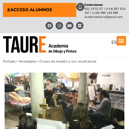
Contactanos:
932 18 52 57 / (+34) 667 814
ACCESO ALUMNOS
167 / (+34) 696 149 989
academiataure@gmail.com
ES
Portada
»
Novedades
»
Clases de modelo y sus enseñanzas