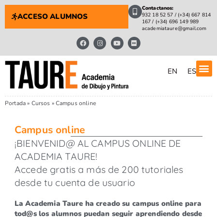
Contactanos:
932 18 52 57 / (+34) 667 814
ACCESO ALUMNOS
167 / (+34) 696 149 989
academiataure@gmail.com
EN
ES
Portada
»
Cursos
»
Campus online
Campus online
¡BIENVENID@ AL CAMPUS ONLINE DE
ACADEMIA TAURE!
Accede gratis a más de 200 tutoriales
desde tu cuenta de usuario
La Academia Taure ha creado su campus online para
tod@s los alumnos puedan seguir aprendiendo desde