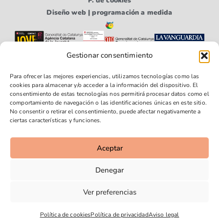
P. de cookies
Diseño web | programación a medida
Gestionar consentimiento
Para ofrecer las mejores experiencias, utilizamos tecnologías como las
cookies para almacenar y/o acceder a la información del dispositivo. El
consentimiento de estas tecnologías nos permitirá procesar datos como el
comportamiento de navegación o las identificaciones únicas en este sitio.
No consentir o retirar el consentimiento, puede afectar negativamente a
Síguenos
Síguenos
Síguenos
ciertas características y funciones.
en
en
en
Faceboo
Youtube
Instagra
Aceptar
k
m
Denegar
Ver preferencias
Política de cookies
Política de privacidad
Aviso legal