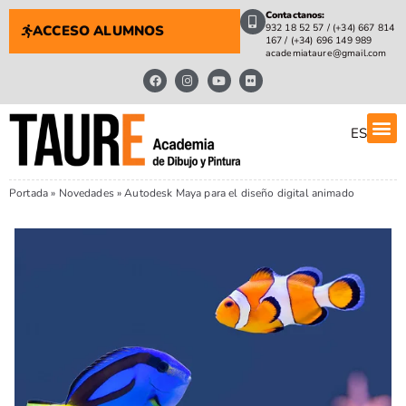
Contactanos:
932 18 52 57 / (+34) 667 814
ACCESO ALUMNOS
167 / (+34) 696 149 989
academiataure@gmail.com
ES
Portada
»
Novedades
»
Autodesk Maya para el diseño digital animado