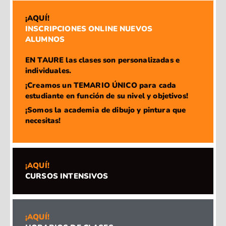
¡AQUÍ!
INSCRIPCIONES ONLINE NUEVOS
ALUMNOS
EN TAURE las clases son personalizadas e
individuales.
¡Creamos un TEMARIO ÚNICO para cada
estudiante en función de su nivel y objetivos!
¡Somos la academia de dibujo y pintura que
necesitas!
¡AQUÍ!
CURSOS INTENSIVOS
¡AQUÍ!